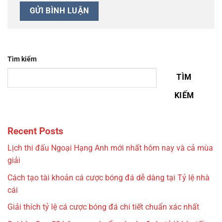
Tìm kiếm
TÌM
KIẾM
Recent Posts
Lịch thi đấu Ngoại Hạng Anh mới nhất hôm nay và cả mùa
giải
Cách tạo tài khoản cá cược bóng đá dễ dàng tại Tỷ lệ nhà
cái
Giải thích tỷ lệ cá cược bóng đá chi tiết chuẩn xác nhất