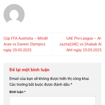
Cúp FFA Australia – Mindil
UAE Pro-League – Al-
Aces vs Darwin Olympics
Jazira(UAE) vs Shabab Al
ngày 20-05-2025
Ahli ngày 25-05-2025
Để lại một bình luận
Email của bạn sẽ không được hiển thị công khai.
Các trường bắt buộc được đánh dấu
*
Bình luận
*