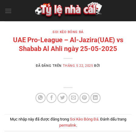
Chuyển
đến
nội
dung
SOI KÈO BÓNG ĐÁ
UAE Pro-League – Al-Jazira(UAE) vs
Shabab Al Ahli ngày 25-05-2025
ĐÃ ĐĂNG TRÊN
THÁNG 5 22, 2025
BỞI
Mục nhập này đã được đăng trong
Soi Kèo Bóng Đá
. Đánh dấu trang
permalink
.