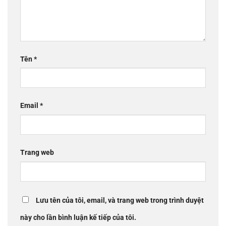
Tên
*
Email
*
Trang web
Lưu tên của tôi, email, và trang web trong trình duyệt
này cho lần bình luận kế tiếp của tôi.