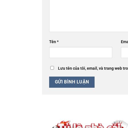
Tên
*
Ema
Lưu tên của tôi, email, và trang web tro