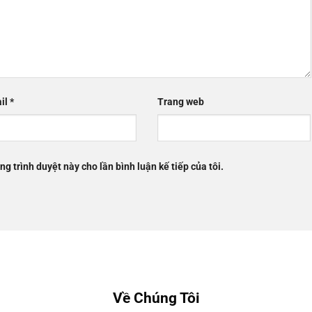
il
*
Trang web
ng trình duyệt này cho lần bình luận kế tiếp của tôi.
Về Chúng Tôi