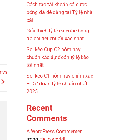
Cách tạo tài khoản cá cược
bóng đá dễ dàng tại Tỷ lệ nhà
cái
Giải thích tỷ lệ cá cược bóng
đá chi tiết chuẩn xác nhất
Soi kèo Cup C2 hôm nay
chuẩn xác dự đoán tỷ lệ kèo
tốt nhất
 vs
Soi kèo C1 hôm nay chính xác
– Dự đoán tỷ lệ chuẩn nhất
2025
Recent
Comments
A WordPress Commenter
trong
Hello world!