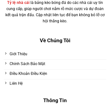
Tỷ lệ nhà cái
là bảng kèo bóng đá do các nhà cái uy tín
cung cấp, giúp người chơi nắm rõ mức cược và dự đoán
kết quả trận đấu. Cập nhật liên tục để bạn không bỏ lỡ cơ
hội thắng kèo.
Về Chúng Tôi
Giới Thiệu
Chính Sách Bảo Mật
Điều Khoản Điều Kiện
Liên Hệ
Thông Tin