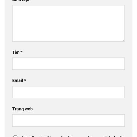
Tên
*
Email
*
Trang web