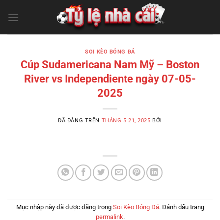
Chuyển
đến
nội
dung
SOI KÈO BÓNG ĐÁ
Cúp Sudamericana Nam Mỹ – Boston
River vs Independiente ngày 07-05-
2025
ĐÃ ĐĂNG TRÊN
THÁNG 5 21, 2025
BỞI
Mục nhập này đã được đăng trong
Soi Kèo Bóng Đá
. Đánh dấu trang
permalink
.