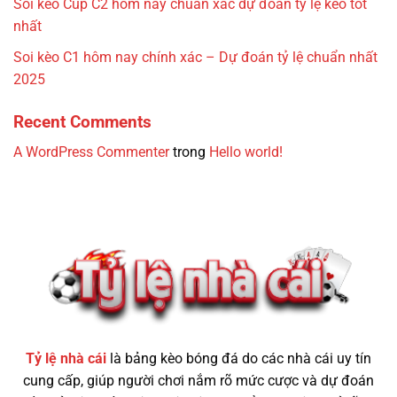
Soi kèo Cup C2 hôm nay chuẩn xác dự đoán tỷ lệ kèo tốt
nhất
Soi kèo C1 hôm nay chính xác – Dự đoán tỷ lệ chuẩn nhất
2025
Recent Comments
A WordPress Commenter
trong
Hello world!
Tỷ lệ nhà cái
là bảng kèo bóng đá do các nhà cái uy tín
cung cấp, giúp người chơi nắm rõ mức cược và dự đoán