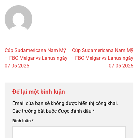
Cúp Sudamericana Nam Mỹ
Cúp Sudamericana Nam Mỹ
– FBC Melgar vs Lanus ngày
– FBC Melgar vs Lanus ngày
07-05-2025
07-05-2025
Để lại một bình luận
Email của bạn sẽ không được hiển thị công khai.
Các trường bắt buộc được đánh dấu
*
Bình luận
*