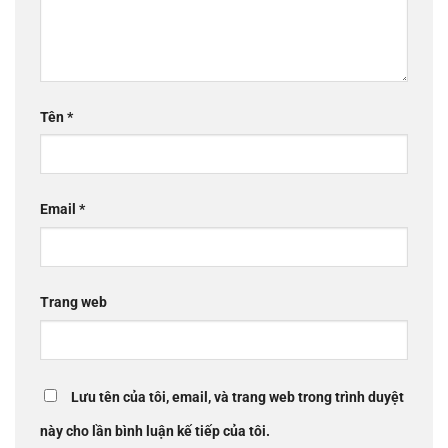
Tên
*
Email
*
Trang web
Lưu tên của tôi, email, và trang web trong trình duyệt
này cho lần bình luận kế tiếp của tôi.