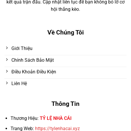
kết quả trận đấu. Cập nhật liên tục để bạn không bỏ lỡ cơ
hội thắng kèo.
Về Chúng Tôi
Giới Thiệu
Chính Sách Bảo Mật
Điều Khoản Điều Kiện
Liên Hệ
Thông Tin
Thương Hiệu:
TỶ LỆ NHÀ CÁI
Trang Web:
https://tylenhacai.xyz