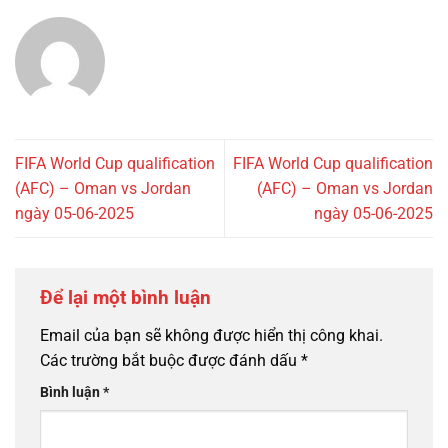
FIFA World Cup qualification
FIFA World Cup qualification
(AFC) – Oman vs Jordan
(AFC) – Oman vs Jordan
ngày 05-06-2025
ngày 05-06-2025
Để lại một bình luận
Email của bạn sẽ không được hiển thị công khai.
Các trường bắt buộc được đánh dấu
*
Bình luận
*