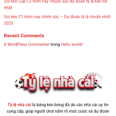
Soi kèo Cup C2 hôm nay chuẩn xác dự đoán tỷ lệ kèo tốt
nhất
Soi kèo C1 hôm nay chính xác – Dự đoán tỷ lệ chuẩn nhất
2025
Recent Comments
A WordPress Commenter
trong
Hello world!
Tỷ lệ nhà cái
là bảng kèo bóng đá do các nhà cái uy tín
cung cấp, giúp người chơi nắm rõ mức cược và dự đoán