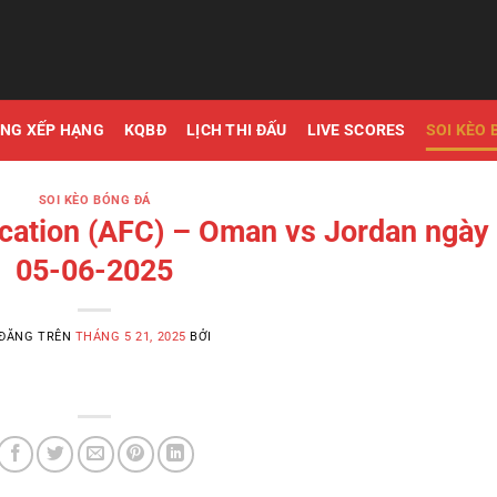
NG XẾP HẠNG
KQBĐ
LỊCH THI ĐẤU
LIVE SCORES
SOI KÈO 
SOI KÈO BÓNG ĐÁ
ication (AFC) – Oman vs Jordan ngày
05-06-2025
 ĐĂNG TRÊN
THÁNG 5 21, 2025
BỞI