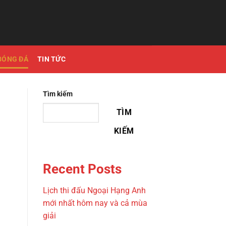
BÓNG ĐÁ
TIN TỨC
Tìm kiếm
TÌM
KIẾM
Recent Posts
Lịch thi đấu Ngoại Hạng Anh
mới nhất hôm nay và cả mùa
giải