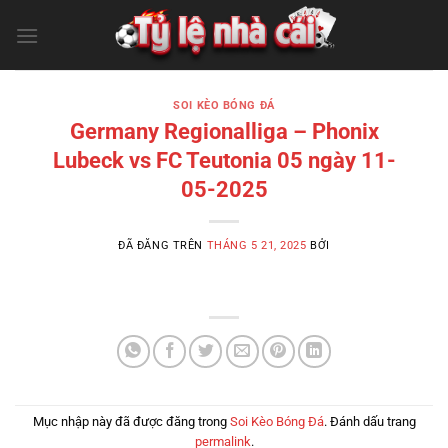
Chuyển
đến
nội
dung
SOI KÈO BÓNG ĐÁ
Germany Regionalliga – Phonix
Lubeck vs FC Teutonia 05 ngày 11-
05-2025
ĐÃ ĐĂNG TRÊN
THÁNG 5 21, 2025
BỞI
Mục nhập này đã được đăng trong
Soi Kèo Bóng Đá
. Đánh dấu trang
permalink
.