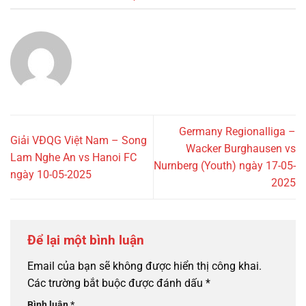
Germany Regionalliga –
Giải VĐQG Việt Nam – Song
Wacker Burghausen vs
Lam Nghe An vs Hanoi FC
Nurnberg (Youth) ngày 17-05-
ngày 10-05-2025
2025
Để lại một bình luận
Email của bạn sẽ không được hiển thị công khai.
Các trường bắt buộc được đánh dấu
*
Bình luận
*