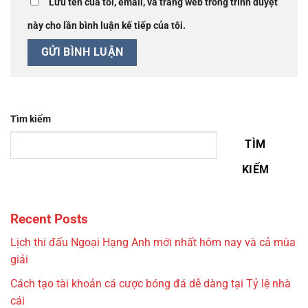
Lưu tên của tôi, email, và trang web trong trình duyệt
này cho lần bình luận kế tiếp của tôi.
Tìm kiếm
TÌM
KIẾM
Recent Posts
Lịch thi đấu Ngoại Hạng Anh mới nhất hôm nay và cả mùa
giải
Cách tạo tài khoản cá cược bóng đá dễ dàng tại Tỷ lệ nhà
cái