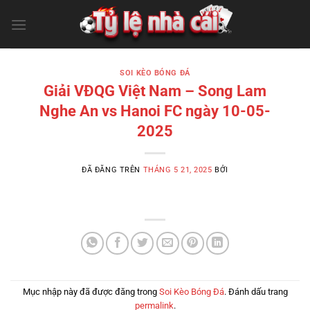
Chuyển
đến
nội
dung
SOI KÈO BÓNG ĐÁ
Giải VĐQG Việt Nam – Song Lam
Nghe An vs Hanoi FC ngày 10-05-
2025
ĐÃ ĐĂNG TRÊN
THÁNG 5 21, 2025
BỞI
Mục nhập này đã được đăng trong
Soi Kèo Bóng Đá
. Đánh dấu trang
permalink
.