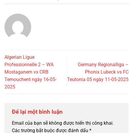
Algerian Ligue
Professionnelle 2 – WA
Germany Regionalliga –
Mostaganem vs CRB
Phonix Lubeck vs FC
Temouchent ngày 16-05-
Teutonia 05 ngày 11-05-2025
2025
Để lại một bình luận
Email của bạn sẽ không được hiển thị công khai.
Các trường bắt buộc được đánh dấu
*