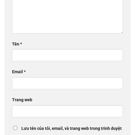
Tên
*
Email
*
Trang web
Lưu tên của tôi, email, và trang web trong trình duyệt