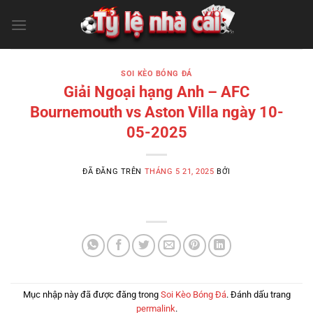
Chuyển
đến
nội
dung
SOI KÈO BÓNG ĐÁ
Giải Ngoại hạng Anh – AFC
Bournemouth vs Aston Villa ngày 10-
05-2025
ĐÃ ĐĂNG TRÊN
THÁNG 5 21, 2025
BỞI
Mục nhập này đã được đăng trong
Soi Kèo Bóng Đá
. Đánh dấu trang
permalink
.