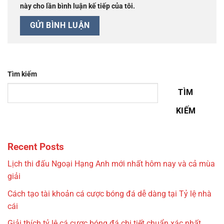
này cho lần bình luận kế tiếp của tôi.
Tìm kiếm
TÌM
KIẾM
Recent Posts
Lịch thi đấu Ngoại Hạng Anh mới nhất hôm nay và cả mùa
giải
Cách tạo tài khoản cá cược bóng đá dễ dàng tại Tỷ lệ nhà
cái
Giải thích tỷ lệ cá cược bóng đá chi tiết chuẩn xác nhất