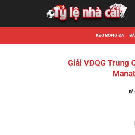
Chuyển
đến
nội
dung
KÈO BÓNG ĐÁ
BẢ
Giải VĐQG Trung Q
Manat
ĐÃ