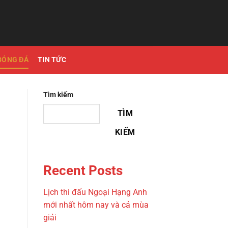
BÓNG ĐÁ
TIN TỨC
Tìm kiếm
TÌM
KIẾM
Recent Posts
Lịch thi đấu Ngoại Hạng Anh
mới nhất hôm nay và cả mùa
giải