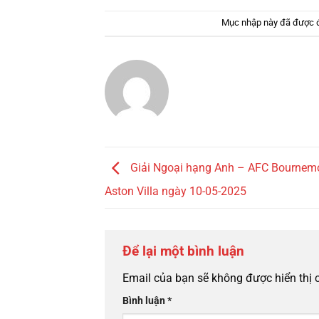
Mục nhập này đã được 
Giải Ngoại hạng Anh – AFC Bournem
Aston Villa ngày 10-05-2025
Để lại một bình luận
Email của bạn sẽ không được hiển thị 
Bình luận
*