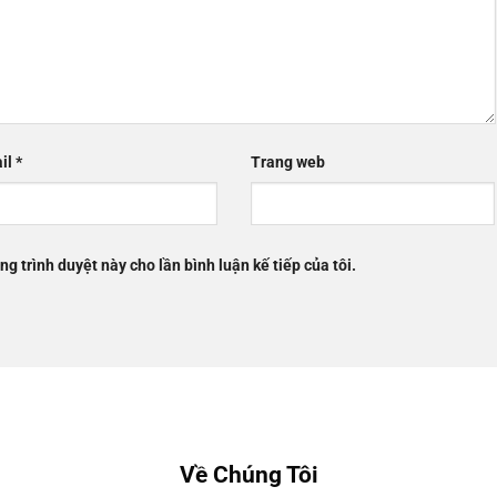
il
*
Trang web
ng trình duyệt này cho lần bình luận kế tiếp của tôi.
Về Chúng Tôi