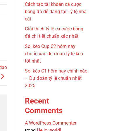
Cách tạo tài khoản cá cược
bóng đá dễ dàng tại Tỷ lệ nhà
cái
Giải thích tỷ lệ cá cược bóng
đá chi tiết chuẩn xác nhất
Soi kèo Cup C2 hôm nay
chuẩn xác dự đoán tỷ lệ kèo
tốt nhất
gdao
Soi kèo C1 hôm nay chính xác
– Dự đoán tỷ lệ chuẩn nhất
2025
Recent
Comments
A WordPress Commenter
trong
Hello world!