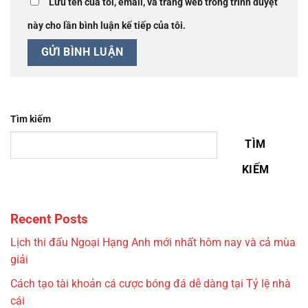
Lưu tên của tôi, email, và trang web trong trình duyệt
này cho lần bình luận kế tiếp của tôi.
Tìm kiếm
TÌM
KIẾM
Recent Posts
Lịch thi đấu Ngoại Hạng Anh mới nhất hôm nay và cả mùa
giải
Cách tạo tài khoản cá cược bóng đá dễ dàng tại Tỷ lệ nhà
cái