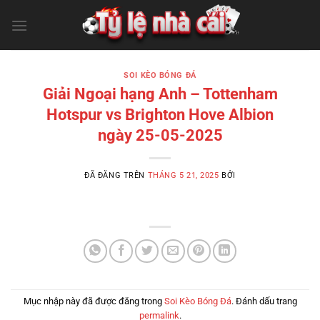
Chuyển
đến
nội
dung
SOI KÈO BÓNG ĐÁ
Giải Ngoại hạng Anh – Tottenham
Hotspur vs Brighton Hove Albion
ngày 25-05-2025
ĐÃ ĐĂNG TRÊN
THÁNG 5 21, 2025
BỞI
Mục nhập này đã được đăng trong
Soi Kèo Bóng Đá
. Đánh dấu trang
permalink
.