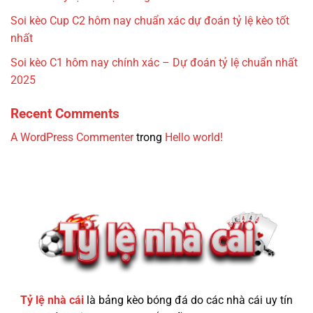
Soi kèo Cup C2 hôm nay chuẩn xác dự đoán tỷ lệ kèo tốt
nhất
Soi kèo C1 hôm nay chính xác – Dự đoán tỷ lệ chuẩn nhất
2025
Recent Comments
A WordPress Commenter
trong
Hello world!
Tỷ lệ nhà cái
là bảng kèo bóng đá do các nhà cái uy tín