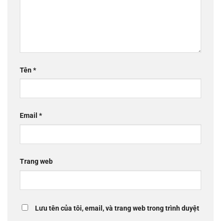
Tên
*
Email
*
Trang web
Lưu tên của tôi, email, và trang web trong trình duyệt