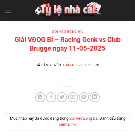
Chuyển
đến
nội
dung
SOI KÈO BÓNG ĐÁ
Giải VĐQG Bỉ – Racing Genk vs Club
Brugge ngày 11-05-2025
ĐÃ ĐĂNG TRÊN
THÁNG 5 21, 2025
BỞI
Mục nhập này đã được đăng trong
Soi Kèo Bóng Đá
. Đánh dấu trang
permalink
.