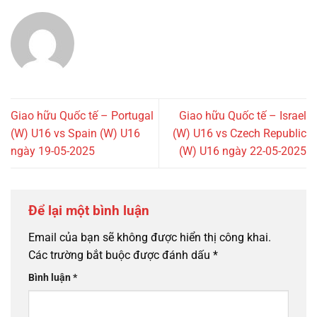
Giao hữu Quốc tế – Portugal
Giao hữu Quốc tế – Israel
(W) U16 vs Spain (W) U16
(W) U16 vs Czech Republic
ngày 19-05-2025
(W) U16 ngày 22-05-2025
Để lại một bình luận
Email của bạn sẽ không được hiển thị công khai.
Các trường bắt buộc được đánh dấu
*
Bình luận
*