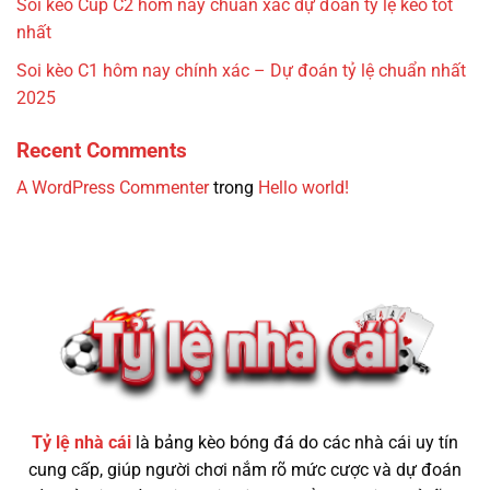
Soi kèo Cup C2 hôm nay chuẩn xác dự đoán tỷ lệ kèo tốt
nhất
Soi kèo C1 hôm nay chính xác – Dự đoán tỷ lệ chuẩn nhất
2025
Recent Comments
A WordPress Commenter
trong
Hello world!
Tỷ lệ nhà cái
là bảng kèo bóng đá do các nhà cái uy tín
cung cấp, giúp người chơi nắm rõ mức cược và dự đoán