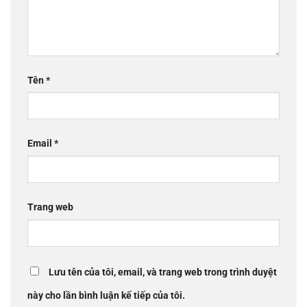
Tên
*
Email
*
Trang web
Lưu tên của tôi, email, và trang web trong trình duyệt
này cho lần bình luận kế tiếp của tôi.