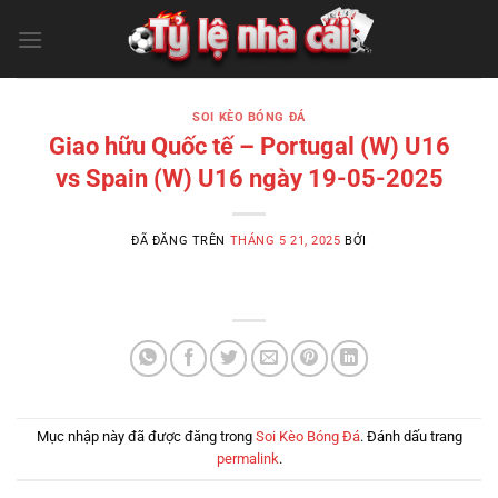
Chuyển
đến
nội
dung
SOI KÈO BÓNG ĐÁ
Giao hữu Quốc tế – Portugal (W) U16
vs Spain (W) U16 ngày 19-05-2025
ĐÃ ĐĂNG TRÊN
THÁNG 5 21, 2025
BỞI
Mục nhập này đã được đăng trong
Soi Kèo Bóng Đá
. Đánh dấu trang
permalink
.