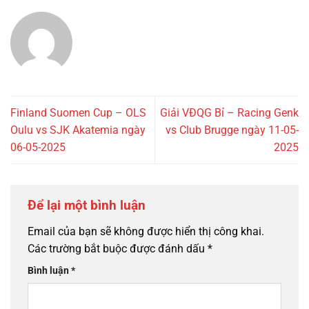
Finland Suomen Cup – OLS
Giải VĐQG Bỉ – Racing Genk
Oulu vs SJK Akatemia ngày
vs Club Brugge ngày 11-05-
06-05-2025
2025
Để lại một bình luận
Email của bạn sẽ không được hiển thị công khai.
Các trường bắt buộc được đánh dấu
*
Bình luận
*