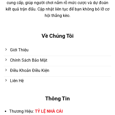
cung cấp, giúp người chơi nắm rõ mức cược và dự đoán
kết quả trận đấu. Cập nhật liên tục để bạn không bỏ lỡ cơ
hội thắng kèo.
Về Chúng Tôi
Giới Thiệu
Chính Sách Bảo Mật
Điều Khoản Điều Kiện
Liên Hệ
Thông Tin
Thương Hiệu:
TỶ LỆ NHÀ CÁI