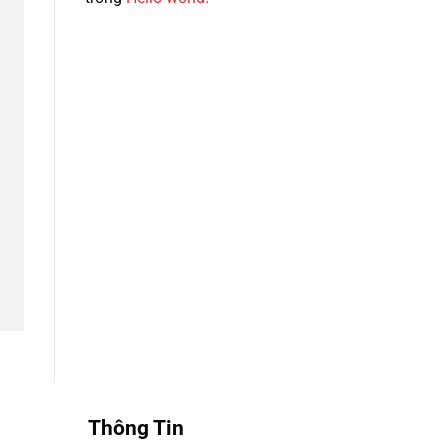
Thông Tin