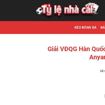
Chuyển
đến
nội
dung
KÈO BÓNG ĐÁ
BẢ
Giải VĐQG Hàn Quốc
Anya
ĐÃ