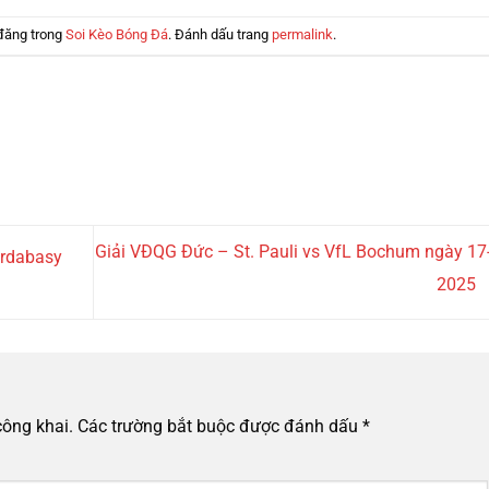
đăng trong
Soi Kèo Bóng Đá
. Đánh dấu trang
permalink
.
Giải VĐQG Đức – St. Pauli vs VfL Bochum ngày 17
Ordabasy
2025
công khai.
Các trường bắt buộc được đánh dấu
*