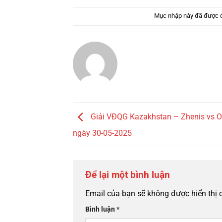
Mục nhập này đã được 
Giải VĐQG Kazakhstan – Zhenis vs 
ngày 30-05-2025
Để lại một bình luận
Email của bạn sẽ không được hiển thị 
Bình luận
*