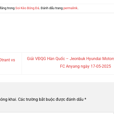
đăng trong
Soi Kèo Bóng Đá
. Đánh dấu trang
permalink
.
Giải VĐQG Hàn Quốc – Jeonbuk Hyundai Motors
trant vs
FC Anyang ngày 17-05-2025
công khai.
Các trường bắt buộc được đánh dấu
*