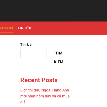
BÓNG ĐÁ
TIN TỨC
Tìm kiếm
TÌM
KIẾM
Recent Posts
Lịch thi đấu Ngoại Hạng Anh
mới nhất hôm nay và cả mùa
giải