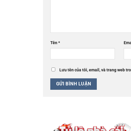
Tên
*
Ema
Lưu tên của tôi, email, và trang web tro