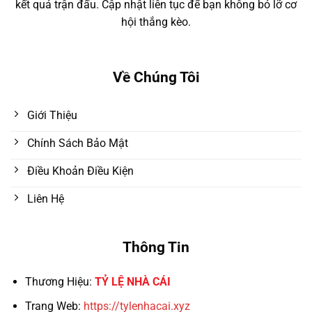
kết quả trận đấu. Cập nhật liên tục để bạn không bỏ lỡ cơ
hội thắng kèo.
Về Chúng Tôi
Giới Thiệu
Chính Sách Bảo Mật
Điều Khoản Điều Kiện
Liên Hệ
Thông Tin
Thương Hiệu:
TỶ LỆ NHÀ CÁI
Trang Web:
https://tylenhacai.xyz