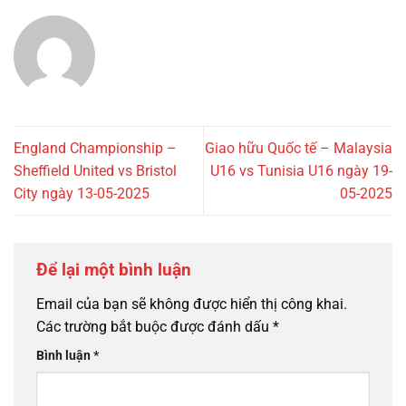
England Championship –
Giao hữu Quốc tế – Malaysia
Sheffield United vs Bristol
U16 vs Tunisia U16 ngày 19-
City ngày 13-05-2025
05-2025
Để lại một bình luận
Email của bạn sẽ không được hiển thị công khai.
Các trường bắt buộc được đánh dấu
*
Bình luận
*