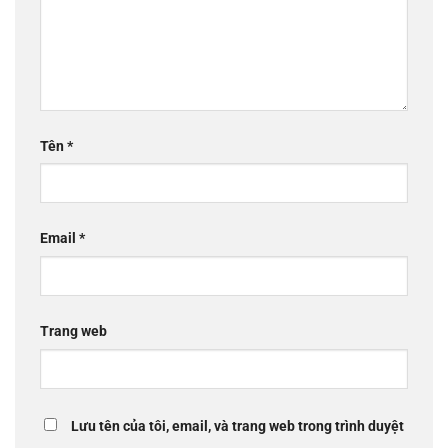
Tên
*
Email
*
Trang web
Lưu tên của tôi, email, và trang web trong trình duyệt