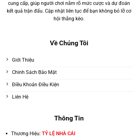
cung cấp, giúp người chơi nắm rõ mức cược và dự đoán
kết quả trận đấu. Cập nhật liên tục để bạn không bỏ lỡ cơ
hội thắng kèo.
Về Chúng Tôi
Giới Thiệu
Chính Sách Bảo Mật
Điều Khoản Điều Kiện
Liên Hệ
Thông Tin
Thương Hiệu:
TỶ LỆ NHÀ CÁI