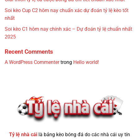
Soi kèo Cup C2 hôm nay chuẩn xác dự đoán tỷ lệ kèo tốt
nhất
Soi kèo C1 hôm nay chính xác – Dự đoán tỷ lệ chuẩn nhất
2025
Recent Comments
A WordPress Commenter
trong
Hello world!
Tỷ lệ nhà cái
là bảng kèo bóng đá do các nhà cái uy tín