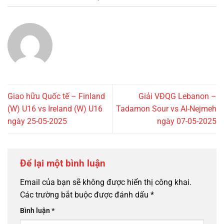
Giao hữu Quốc tế – Finland
Giải VĐQG Lebanon –
(W) U16 vs Ireland (W) U16
Tadamon Sour vs Al-Nejmeh
ngày 25-05-2025
ngày 07-05-2025
Để lại một bình luận
Email của bạn sẽ không được hiển thị công khai.
Các trường bắt buộc được đánh dấu
*
Bình luận
*