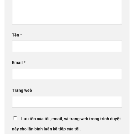
Tên
*
Email
*
Trang web
Lưu tên của tôi, email, và trang web trong trình duyệt
này cho lần bình luận kế tiếp của tôi.