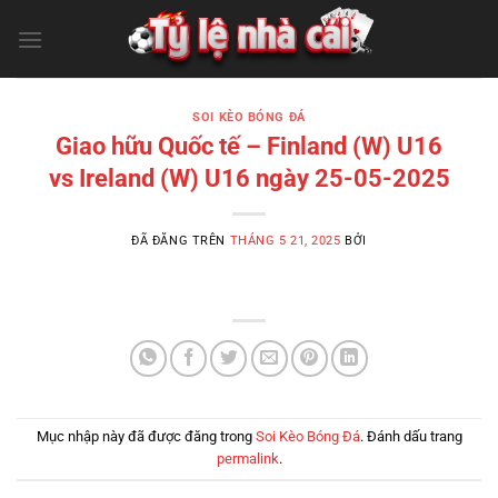
Chuyển
đến
nội
dung
SOI KÈO BÓNG ĐÁ
Giao hữu Quốc tế – Finland (W) U16
vs Ireland (W) U16 ngày 25-05-2025
ĐÃ ĐĂNG TRÊN
THÁNG 5 21, 2025
BỞI
Mục nhập này đã được đăng trong
Soi Kèo Bóng Đá
. Đánh dấu trang
permalink
.