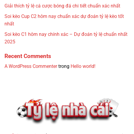
Giải thích tỷ lệ cá cược bóng đá chi tiết chuẩn xác nhất
Soi kèo Cup C2 hôm nay chuẩn xác dự đoán tỷ lệ kèo tốt
nhất
Soi kèo C1 hôm nay chính xác – Dự đoán tỷ lệ chuẩn nhất
2025
Recent Comments
A WordPress Commenter
trong
Hello world!