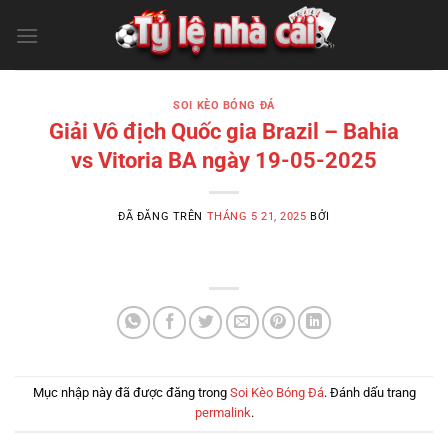
Chuyển
đến
nội
dung
SOI KÈO BÓNG ĐÁ
Giải Vô địch Quốc gia Brazil – Bahia
vs Vitoria BA ngày 19-05-2025
ĐÃ ĐĂNG TRÊN
THÁNG 5 21, 2025
BỞI
Mục nhập này đã được đăng trong
Soi Kèo Bóng Đá
. Đánh dấu trang
permalink
.