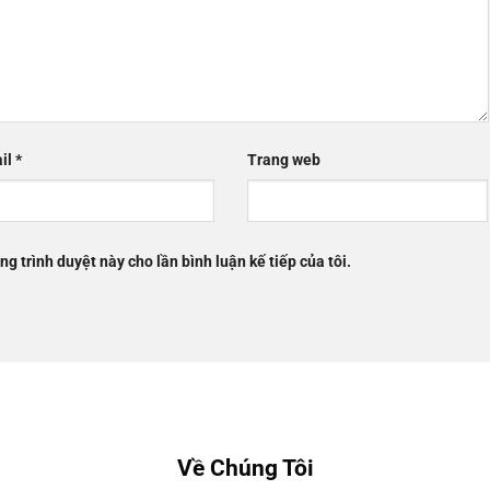
il
*
Trang web
ng trình duyệt này cho lần bình luận kế tiếp của tôi.
Về Chúng Tôi