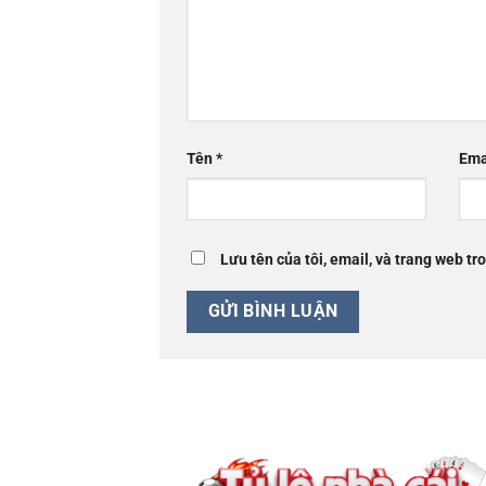
Tên
*
Ema
Lưu tên của tôi, email, và trang web tro