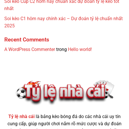
Soi kèo Cup C2 hôm nay chuẩn xác dự đoán tỷ lệ kèo tốt
nhất
Soi kèo C1 hôm nay chính xác – Dự đoán tỷ lệ chuẩn nhất
2025
Recent Comments
A WordPress Commenter
trong
Hello world!
Tỷ lệ nhà cái
là bảng kèo bóng đá do các nhà cái uy tín
cung cấp, giúp người chơi nắm rõ mức cược và dự đoán