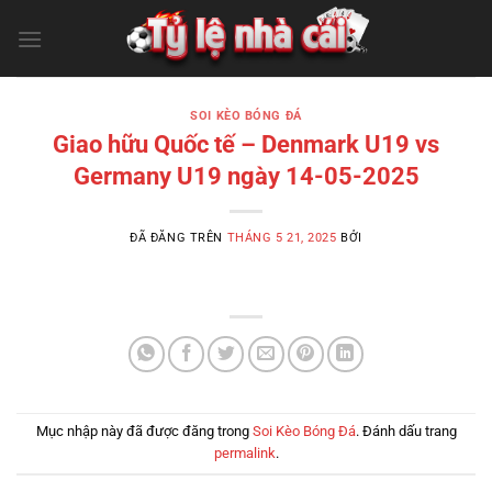
Chuyển
đến
nội
dung
SOI KÈO BÓNG ĐÁ
Giao hữu Quốc tế – Denmark U19 vs
Germany U19 ngày 14-05-2025
ĐÃ ĐĂNG TRÊN
THÁNG 5 21, 2025
BỞI
Mục nhập này đã được đăng trong
Soi Kèo Bóng Đá
. Đánh dấu trang
permalink
.