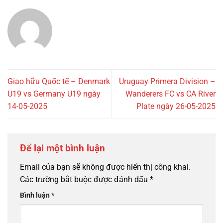
Giao hữu Quốc tế – Denmark
Uruguay Primera Division –
U19 vs Germany U19 ngày
Wanderers FC vs CA River
14-05-2025
Plate ngày 26-05-2025
Để lại một bình luận
Email của bạn sẽ không được hiển thị công khai.
Các trường bắt buộc được đánh dấu
*
Bình luận
*