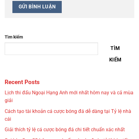
Tìm kiếm
TÌM
KIẾM
Recent Posts
Lịch thi đấu Ngoại Hạng Anh mới nhất hôm nay và cả mùa
giải
Cách tạo tài khoản cá cược bóng đá dễ dàng tại Tỷ lệ nhà
cái
Giải thích tỷ lệ cá cược bóng đá chi tiết chuẩn xác nhất