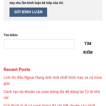
này cho lần bình luận kế tiếp của tôi.
Tìm kiếm
TÌM
KIẾM
Recent Posts
Lịch thi đấu Ngoại Hạng Anh mới nhất hôm nay và cả mùa
giải
Cách tạo tài khoản cá cược bóng đá dễ dàng tại Tỷ lệ nhà
cái
Giải thích tỷ lệ cá cược bóng đá chi tiết chuẩn xác nhất