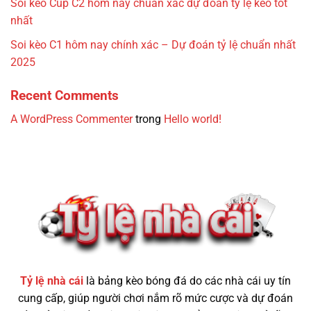
Soi kèo Cup C2 hôm nay chuẩn xác dự đoán tỷ lệ kèo tốt
nhất
Soi kèo C1 hôm nay chính xác – Dự đoán tỷ lệ chuẩn nhất
2025
Recent Comments
A WordPress Commenter
trong
Hello world!
Tỷ lệ nhà cái
là bảng kèo bóng đá do các nhà cái uy tín
cung cấp, giúp người chơi nắm rõ mức cược và dự đoán