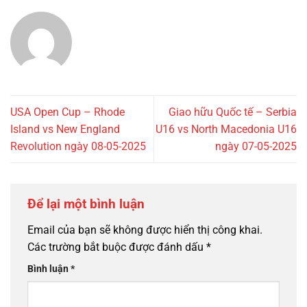
USA Open Cup – Rhode
Giao hữu Quốc tế – Serbia
Island vs New England
U16 vs North Macedonia U16
Revolution ngày 08-05-2025
ngày 07-05-2025
Để lại một bình luận
Email của bạn sẽ không được hiển thị công khai.
Các trường bắt buộc được đánh dấu
*
Bình luận
*