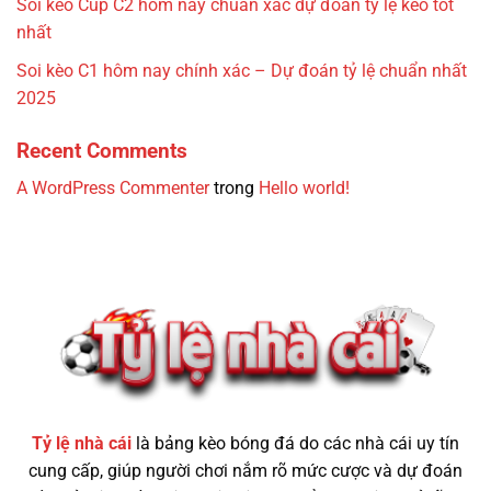
Soi kèo Cup C2 hôm nay chuẩn xác dự đoán tỷ lệ kèo tốt
nhất
Soi kèo C1 hôm nay chính xác – Dự đoán tỷ lệ chuẩn nhất
2025
Recent Comments
A WordPress Commenter
trong
Hello world!
Tỷ lệ nhà cái
là bảng kèo bóng đá do các nhà cái uy tín
cung cấp, giúp người chơi nắm rõ mức cược và dự đoán