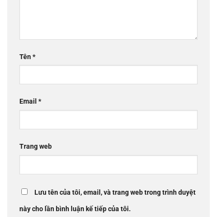
Tên
*
Email
*
Trang web
Lưu tên của tôi, email, và trang web trong trình duyệt
này cho lần bình luận kế tiếp của tôi.