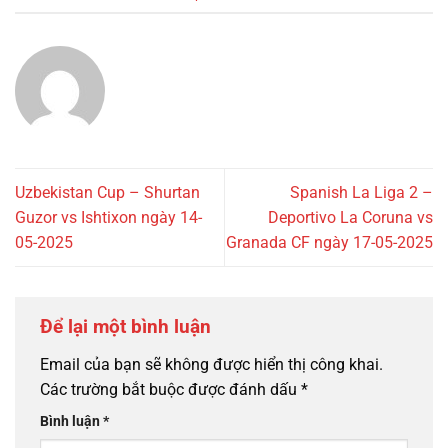
Uzbekistan Cup – Shurtan
Spanish La Liga 2 –
Guzor vs Ishtixon ngày 14-
Deportivo La Coruna vs
05-2025
Granada CF ngày 17-05-2025
Để lại một bình luận
Email của bạn sẽ không được hiển thị công khai.
Các trường bắt buộc được đánh dấu
*
Bình luận
*