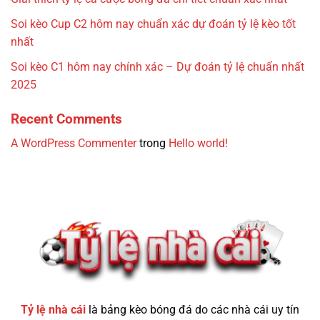
Soi kèo Cup C2 hôm nay chuẩn xác dự đoán tỷ lệ kèo tốt
nhất
Soi kèo C1 hôm nay chính xác – Dự đoán tỷ lệ chuẩn nhất
2025
Recent Comments
A WordPress Commenter
trong
Hello world!
Tỷ lệ nhà cái
là bảng kèo bóng đá do các nhà cái uy tín