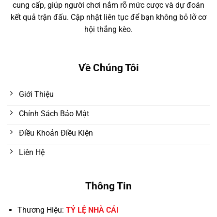
cung cấp, giúp người chơi nắm rõ mức cược và dự đoán
kết quả trận đấu. Cập nhật liên tục để bạn không bỏ lỡ cơ
hội thắng kèo.
Về Chúng Tôi
Giới Thiệu
Chính Sách Bảo Mật
Điều Khoản Điều Kiện
Liên Hệ
Thông Tin
Thương Hiệu:
TỶ LỆ NHÀ CÁI