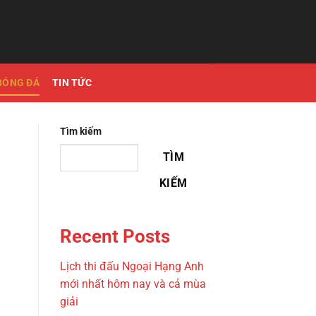
BÓNG ĐÁ
TIN TỨC
Tìm kiếm
TÌM
KIẾM
Recent Posts
Lịch thi đấu Ngoại Hạng Anh
mới nhất hôm nay và cả mùa
giải