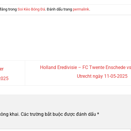
đăng trong
Soi Kèo Bóng Đá
. Đánh dấu trang
permalink
.
Holland Eredivisie – FC Twente Enschede v
er
Utrecht ngày 11-05-2025
2025
công khai.
Các trường bắt buộc được đánh dấu
*