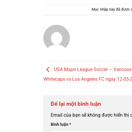
Mục nhập này đã được 
USA Major League Soccer – Vancouv
Whitecaps vs Los Angeles FC ngày 12-05-
Để lại một bình luận
Email của bạn sẽ không được hiển thị 
Bình luận
*