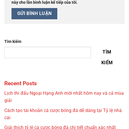
này cho lần bình luận kế tiếp của tôi.
Tìm kiếm
TÌM
KIẾM
Recent Posts
Lịch thi đấu Ngoại Hạng Anh mới nhất hôm nay và cả mùa
giải
Cách tạo tài khoản cá cược bóng đá dễ dàng tại Tỷ lệ nhà
cái
Giải thích tỷ lệ cá cược bóng đá chi tiết chuẩn xác nhất