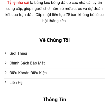
Tỷ lệ nhà cái
là bảng kèo bóng đá do các nhà cái uy tín
cung cấp, giúp người chơi nắm rõ mức cược và dự đoán
kết quả trận đấu. Cập nhật liên tục để bạn không bỏ lỡ cơ
hội thắng kèo.
Về Chúng Tôi
Giới Thiệu
Chính Sách Bảo Mật
Điều Khoản Điều Kiện
Liên Hệ
Thông Tin