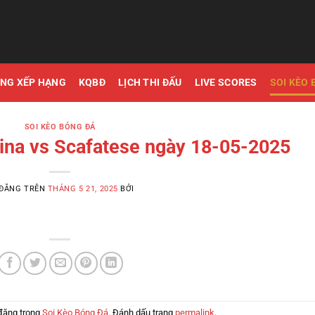
NG XẾP HẠNG
KQBĐ
LỊCH THI ĐẤU
LIVE SCORES
SOI KÈO 
SOI KÈO BÓNG ĐÁ
gina vs Scafatese ngày 18-05-2025
 ĐĂNG TRÊN
THÁNG 5 21, 2025
BỞI
đăng trong
Soi Kèo Bóng Đá
. Đánh dấu trang
permalink
.