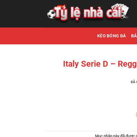
Chuyển
đến
nội
dung
KÈO BÓNG ĐÁ
BẢ
Italy Serie D – Reg
ĐÃ
Mục nhập này đã được 