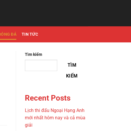
BÓNG ĐÁ
TIN TỨC
Tìm kiếm
TÌM
KIẾM
Recent Posts
Lịch thi đấu Ngoại Hạng Anh
mới nhất hôm nay và cả mùa
giải