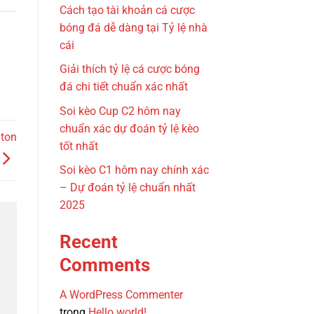
Cách tạo tài khoản cá cược
bóng đá dễ dàng tại Tỷ lệ nhà
cái
Giải thích tỷ lệ cá cược bóng
đá chi tiết chuẩn xác nhất
Soi kèo Cup C2 hôm nay
chuẩn xác dự đoán tỷ lệ kèo
ton
tốt nhất
Soi kèo C1 hôm nay chính xác
– Dự đoán tỷ lệ chuẩn nhất
2025
Recent
Comments
A WordPress Commenter
trong
Hello world!