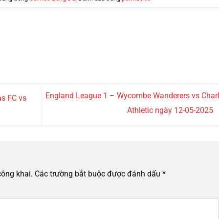
England League 1 – Wycombe Wanderers vs Charl
s FC vs
Athletic ngày 12-05-2025
công khai.
Các trường bắt buộc được đánh dấu
*