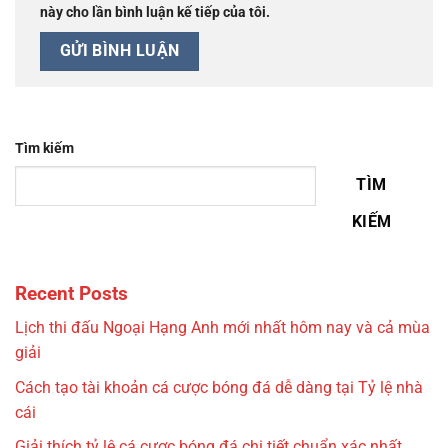
này cho lần bình luận kế tiếp của tôi.
Tìm kiếm
TÌM
KIẾM
Recent Posts
Lịch thi đấu Ngoại Hạng Anh mới nhất hôm nay và cả mùa
giải
Cách tạo tài khoản cá cược bóng đá dễ dàng tại Tỷ lệ nhà
cái
Giải thích tỷ lệ cá cược bóng đá chi tiết chuẩn xác nhất