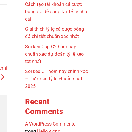
Cách tạo tài khoản cá cược
bóng đá dễ dàng tại Tỷ lệ nhà
cái
Giải thích tỷ lệ cá cược bóng
đá chi tiết chuẩn xác nhất
Soi kèo Cup C2 hôm nay
chuẩn xác dự đoán tỷ lệ kèo
tốt nhất
nemi
Soi kèo C1 hôm nay chính xác
– Dự đoán tỷ lệ chuẩn nhất
2025
Recent
Comments
A WordPress Commenter
trong
Hello world!