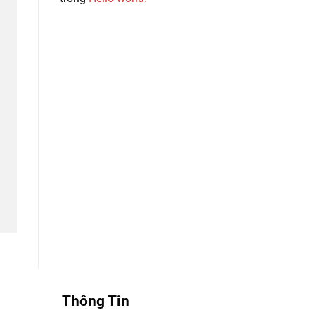
Thông Tin