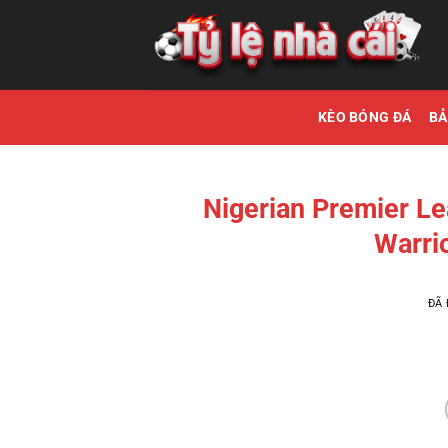
Chuyển
đến
nội
dung
KÈO BÓNG ĐÁ
BẢ
Nigerian Premier Le
Warri
ĐÃ