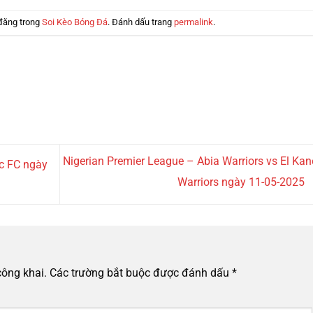
đăng trong
Soi Kèo Bóng Đá
. Đánh dấu trang
permalink
.
Nigerian Premier League – Abia Warriors vs El Ka
c FC ngày
Warriors ngày 11-05-2025
công khai.
Các trường bắt buộc được đánh dấu
*