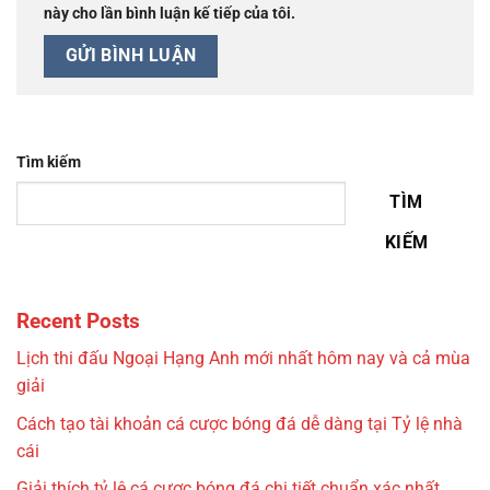
này cho lần bình luận kế tiếp của tôi.
Tìm kiếm
TÌM
KIẾM
Recent Posts
Lịch thi đấu Ngoại Hạng Anh mới nhất hôm nay và cả mùa
giải
Cách tạo tài khoản cá cược bóng đá dễ dàng tại Tỷ lệ nhà
cái
Giải thích tỷ lệ cá cược bóng đá chi tiết chuẩn xác nhất