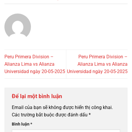
Peru Primera Division –
Peru Primera Division –
Alianza Lima vs Alianza
Alianza Lima vs Alianza
Universidad ngày 20-05-2025
Universidad ngày 20-05-2025
Để lại một bình luận
Email của bạn sẽ không được hiển thị công khai.
Các trường bắt buộc được đánh dấu
*
Bình luận
*