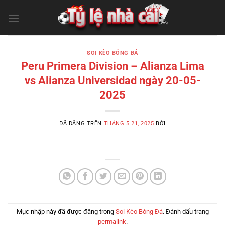
Chuyển
đến
nội
dung
SOI KÈO BÓNG ĐÁ
Peru Primera Division – Alianza Lima
vs Alianza Universidad ngày 20-05-
2025
ĐÃ ĐĂNG TRÊN
THÁNG 5 21, 2025
BỞI
Mục nhập này đã được đăng trong
Soi Kèo Bóng Đá
. Đánh dấu trang
permalink
.