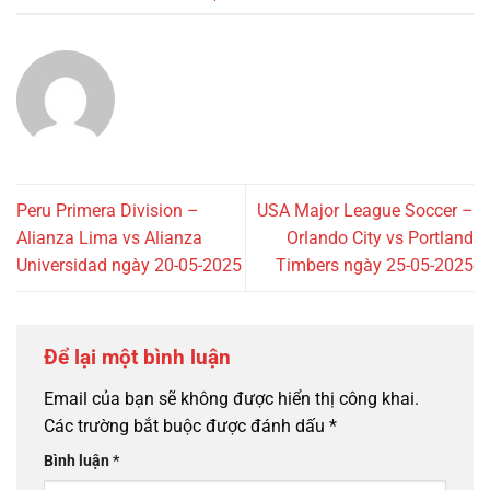
Peru Primera Division –
USA Major League Soccer –
Alianza Lima vs Alianza
Orlando City vs Portland
Universidad ngày 20-05-2025
Timbers ngày 25-05-2025
Để lại một bình luận
Email của bạn sẽ không được hiển thị công khai.
Các trường bắt buộc được đánh dấu
*
Bình luận
*