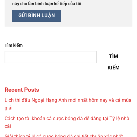
này cho lần bình luận kế tiếp của tôi.
Tìm kiếm
TÌM
KIẾM
Recent Posts
Lịch thi đấu Ngoại Hạng Anh mới nhất hôm nay và cả mùa
giải
Cách tạo tài khoản cá cược bóng đá dễ dàng tại Tỷ lệ nhà
cái
Giải thích tỷ lệ cá cược bóng đá chi tiết chuẩn xác nhất