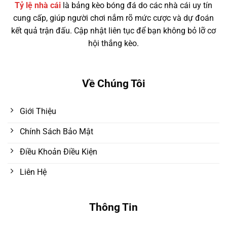
Tỷ lệ nhà cái
là bảng kèo bóng đá do các nhà cái uy tín
cung cấp, giúp người chơi nắm rõ mức cược và dự đoán
kết quả trận đấu. Cập nhật liên tục để bạn không bỏ lỡ cơ
hội thắng kèo.
Về Chúng Tôi
Giới Thiệu
Chính Sách Bảo Mật
Điều Khoản Điều Kiện
Liên Hệ
Thông Tin