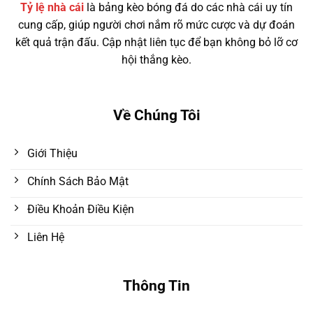
Tỷ lệ nhà cái
là bảng kèo bóng đá do các nhà cái uy tín
cung cấp, giúp người chơi nắm rõ mức cược và dự đoán
kết quả trận đấu. Cập nhật liên tục để bạn không bỏ lỡ cơ
hội thắng kèo.
Về Chúng Tôi
Giới Thiệu
Chính Sách Bảo Mật
Điều Khoản Điều Kiện
Liên Hệ
Thông Tin