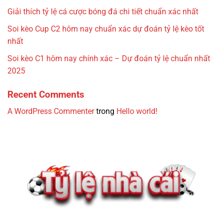
Giải thích tỷ lệ cá cược bóng đá chi tiết chuẩn xác nhất
Soi kèo Cup C2 hôm nay chuẩn xác dự đoán tỷ lệ kèo tốt
nhất
Soi kèo C1 hôm nay chính xác – Dự đoán tỷ lệ chuẩn nhất
2025
Recent Comments
A WordPress Commenter
trong
Hello world!