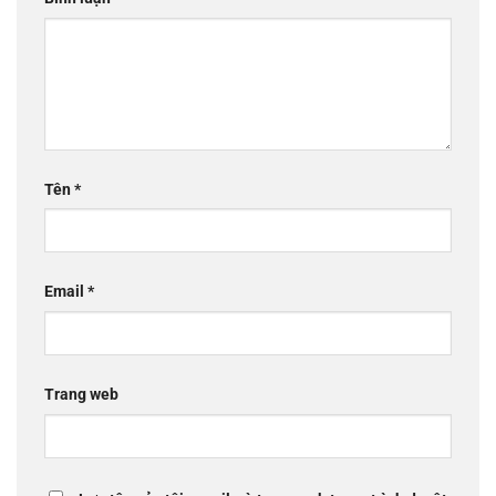
Tên
*
Email
*
Trang web