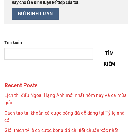
này cho lần bình luận kế tiếp của tôi.
Tìm kiếm
TÌM
KIẾM
Recent Posts
Lịch thi đấu Ngoại Hạng Anh mới nhất hôm nay và cả mùa
giải
Cách tạo tài khoản cá cược bóng đá dễ dàng tại Tỷ lệ nhà
cái
Giải thích tỷ lệ cá cược bóng đá chi tiết chuẩn xác nhất