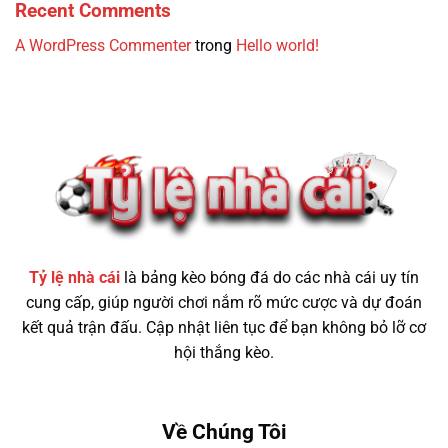
Recent Comments
A WordPress Commenter
trong
Hello world!
Tỷ lệ nhà cái
là bảng kèo bóng đá do các nhà cái uy tín
cung cấp, giúp người chơi nắm rõ mức cược và dự đoán
kết quả trận đấu. Cập nhật liên tục để bạn không bỏ lỡ cơ
hội thắng kèo.
Về Chúng Tôi