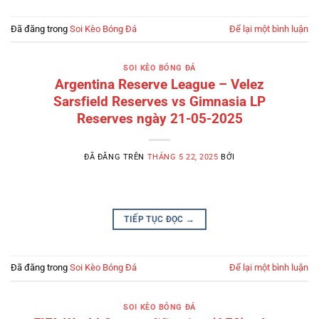
Đã đăng trong
Soi Kèo Bóng Đá
Để lại một bình luận
SOI KÈO BÓNG ĐÁ
Argentina Reserve League – Velez
Sarsfield Reserves vs Gimnasia LP
Reserves ngày 21-05-2025
ĐÃ ĐĂNG TRÊN
THÁNG 5 22, 2025
BỞI
TIẾP TỤC ĐỌC
→
Đã đăng trong
Soi Kèo Bóng Đá
Để lại một bình luận
SOI KÈO BÓNG ĐÁ