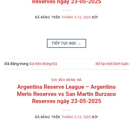
Reserves ngày 23-05-2025
ĐÃ ĐĂNG TRÊN
THÁNG 5 22, 2025
BỞI
TIẾP TỤC ĐỌC
→
Đã đăng trong
Soi Kèo Bóng Đá
Để lại một bình luận
SOI KÈO BÓNG ĐÁ
Argentina Reserve League – Argentino
Merlo Reserves vs San Martin Burzaco
Reserves ngày 23-05-2025
ĐÃ ĐĂNG TRÊN
THÁNG 5 22, 2025
BỞI