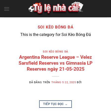
Chuyển
đến
nội
dung
SOI KÈO BÓNG ĐÁ
This is the category for Soi Kèo Bóng Đá
SOI KÈO BÓNG ĐÁ
Argentina Reserve League – Velez
Sarsfield Reserves vs Gimnasia LP
Reserves ngày 21-05-2025
ĐÃ ĐĂNG TRÊN
THÁNG 5 22, 2025
BỞI
TIẾP TỤC ĐỌC
→