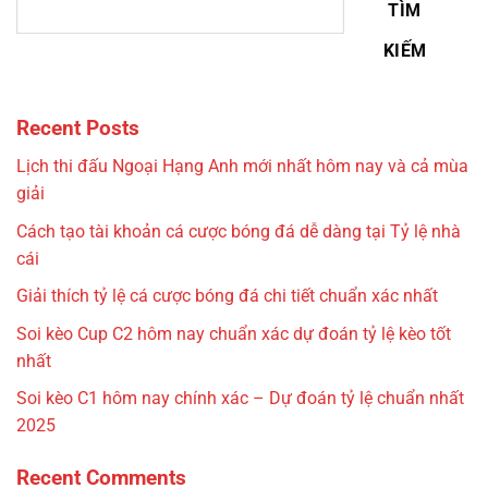
TÌM
KIẾM
Recent Posts
Lịch thi đấu Ngoại Hạng Anh mới nhất hôm nay và cả mùa
giải
Cách tạo tài khoản cá cược bóng đá dễ dàng tại Tỷ lệ nhà
cái
Giải thích tỷ lệ cá cược bóng đá chi tiết chuẩn xác nhất
Soi kèo Cup C2 hôm nay chuẩn xác dự đoán tỷ lệ kèo tốt
nhất
Soi kèo C1 hôm nay chính xác – Dự đoán tỷ lệ chuẩn nhất
2025
Recent Comments