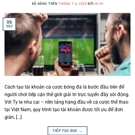
ĐÃ ĐĂNG TRÊN
THÁNG 7 6, 2025
BỞI
HI HI
06
Th7
Cách tạo tài khoản cá cược bóng đá là bước đầu tiên để
người chơi tiếp cận thế giới giải trí trực tuyến đầy sôi động.
Với Ty le nha cai – nền tảng hàng đầu về cá cược thể thao
tại Việt Nam, quy trình tạo tài khoản được tối ưu để đơn
giản, […]
TIẾP TỤC ĐỌC
→