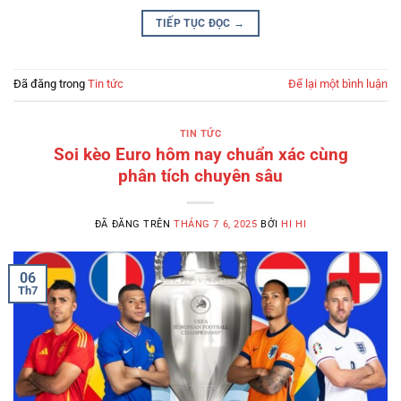
TIẾP TỤC ĐỌC
→
Đã đăng trong
Tin tức
Để lại một bình luận
TIN TỨC
Soi kèo Euro hôm nay chuẩn xác cùng
phân tích chuyên sâu
ĐÃ ĐĂNG TRÊN
THÁNG 7 6, 2025
BỞI
HI HI
06
Th7