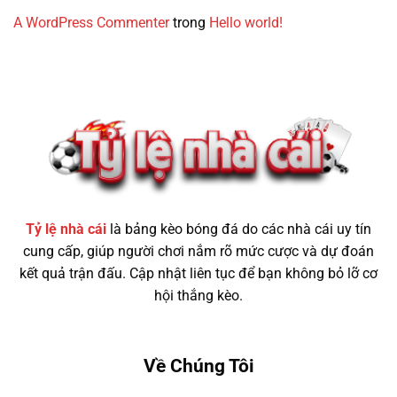
A WordPress Commenter
trong
Hello world!
Tỷ lệ nhà cái
là bảng kèo bóng đá do các nhà cái uy tín
cung cấp, giúp người chơi nắm rõ mức cược và dự đoán
kết quả trận đấu. Cập nhật liên tục để bạn không bỏ lỡ cơ
hội thắng kèo.
Về Chúng Tôi