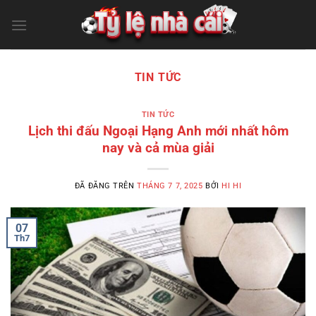
Chuyển
đến
nội
dung
TIN TỨC
TIN TỨC
Lịch thi đấu Ngoại Hạng Anh mới nhất hôm
nay và cả mùa giải
ĐÃ ĐĂNG TRÊN
THÁNG 7 7, 2025
BỞI
HI HI
07
Th7