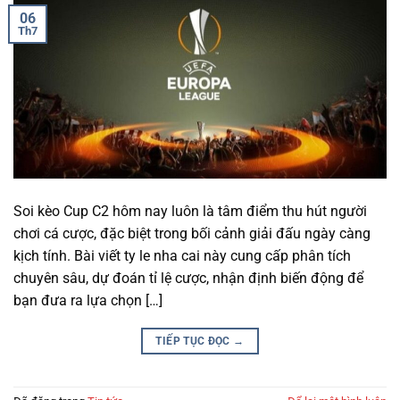
06
Th7
Soi kèo Cup C2 hôm nay luôn là tâm điểm thu hút người
chơi cá cược, đặc biệt trong bối cảnh giải đấu ngày càng
kịch tính. Bài viết ty le nha cai này cung cấp phân tích
chuyên sâu, dự đoán tỉ lệ cược, nhận định biến động để
bạn đưa ra lựa chọn […]
TIẾP TỤC ĐỌC
→