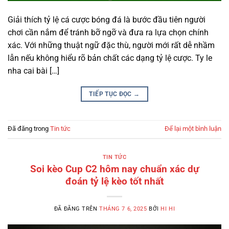
Giải thích tỷ lệ cá cược bóng đá là bước đầu tiên người
chơi cần nắm để tránh bỡ ngỡ và đưa ra lựa chọn chính
xác. Với những thuật ngữ đặc thù, người mới rất dễ nhầm
lẫn nếu không hiểu rõ bản chất các dạng tỷ lệ cược. Ty le
nha cai bài […]
TIẾP TỤC ĐỌC
→
Đã đăng trong
Tin tức
Để lại một bình luận
TIN TỨC
Soi kèo Cup C2 hôm nay chuẩn xác dự
đoán tỷ lệ kèo tốt nhất
ĐÃ ĐĂNG TRÊN
THÁNG 7 6, 2025
BỞI
HI HI