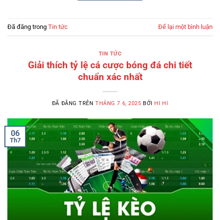
Đã đăng trong
Tin tức
Để lại một bình luận
TIN TỨC
Giải thích tỷ lệ cá cược bóng đá chi tiết
chuẩn xác nhất
ĐÃ ĐĂNG TRÊN
THÁNG 7 6, 2025
BỞI
HI HI
06
Th7