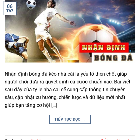
06
Th7
Nhận định bóng đá kèo nhà cái là yếu tố then chốt giúp
người chơi đưa ra quyết định cá cược chuẩn xác. Bài viết
sau đây của ty le nha cai sẽ cung cấp thông tin chuyên
sâu, cập nhật xu hướng, chiến lược và dữ liệu mới nhất
giúp bạn tăng cơ hội […]
TIẾP TỤC ĐỌC
→