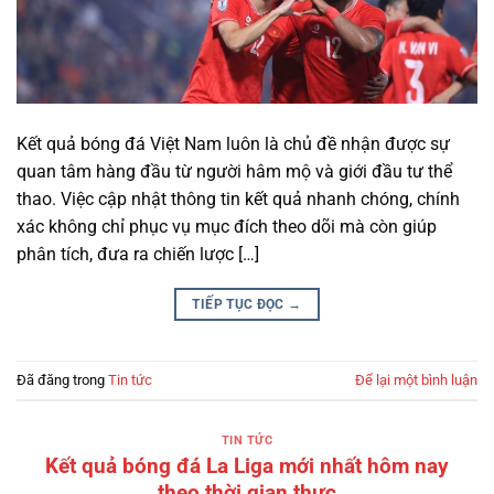
Kết quả bóng đá Việt Nam luôn là chủ đề nhận được sự
quan tâm hàng đầu từ người hâm mộ và giới đầu tư thể
thao. Việc cập nhật thông tin kết quả nhanh chóng, chính
xác không chỉ phục vụ mục đích theo dõi mà còn giúp
phân tích, đưa ra chiến lược […]
TIẾP TỤC ĐỌC
→
Đã đăng trong
Tin tức
Để lại một bình luận
TIN TỨC
Kết quả bóng đá La Liga mới nhất hôm nay
theo thời gian thực