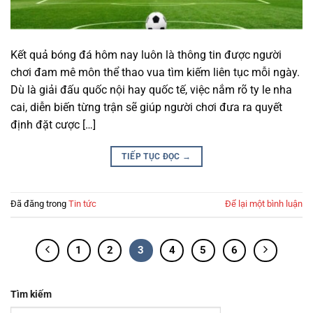
Kết quả bóng đá hôm nay luôn là thông tin được người
chơi đam mê môn thể thao vua tìm kiếm liên tục mỗi ngày.
Dù là giải đấu quốc nội hay quốc tế, việc nắm rõ ty le nha
cai, diễn biến từng trận sẽ giúp người chơi đưa ra quyết
định đặt cược […]
TIẾP TỤC ĐỌC
→
Đã đăng trong
Tin tức
Để lại một bình luận
1
2
3
4
5
6
Tìm kiếm