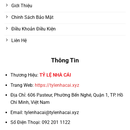
Giới Thiệu
Chính Sách Bảo Mật
Điều Khoản Điều Kiện
Liên Hệ
Thông Tin
Thương Hiệu:
TỶ LỆ NHÀ CÁI
Trang Web:
https://tylenhacai.xyz
Địa Chỉ: 606 Pasteur, Phường Bến Nghé, Quận 1, TP. Hồ
Chí Minh, Việt Nam
Email:
tylenhacai@tylenhacai.xyz
Số Điện Thoại: 092 201 1122