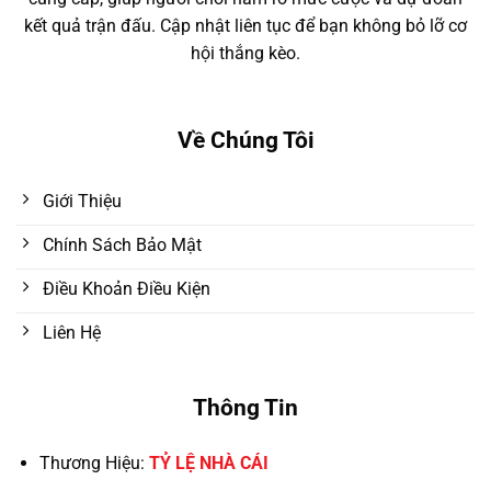
kết quả trận đấu. Cập nhật liên tục để bạn không bỏ lỡ cơ
hội thắng kèo.
Về Chúng Tôi
Giới Thiệu
Chính Sách Bảo Mật
Điều Khoản Điều Kiện
Liên Hệ
Thông Tin
Thương Hiệu:
TỶ LỆ NHÀ CÁI