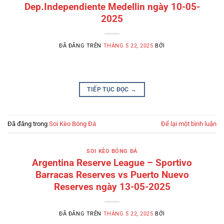
Dep.Independiente Medellin ngày 10-05-
2025
ĐÃ ĐĂNG TRÊN
THÁNG 5 22, 2025
BỞI
TIẾP TỤC ĐỌC
→
Đã đăng trong
Soi Kèo Bóng Đá
Để lại một bình luận
SOI KÈO BÓNG ĐÁ
Argentina Reserve League – Sportivo
Barracas Reserves vs Puerto Nuevo
Reserves ngày 13-05-2025
ĐÃ ĐĂNG TRÊN
THÁNG 5 22, 2025
BỞI