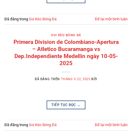
Đã đăng trong
Soi Kèo Bóng Đá
Để lại một bình luận
SOI KÈO BÓNG ĐÁ
Primera Division de Colombiano-Apertura
– Atletico Bucaramanga vs
Dep.Independiente Medellin ngày 10-05-
2025
ĐÃ ĐĂNG TRÊN
THÁNG 5 22, 2025
BỞI
TIẾP TỤC ĐỌC
→
Đã đăng trong
Soi Kèo Bóng Đá
Để lại một bình luận