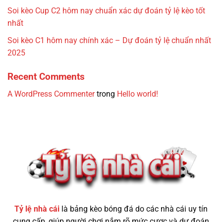
Soi kèo Cup C2 hôm nay chuẩn xác dự đoán tỷ lệ kèo tốt
nhất
Soi kèo C1 hôm nay chính xác – Dự đoán tỷ lệ chuẩn nhất
2025
Recent Comments
A WordPress Commenter
trong
Hello world!
Tỷ lệ nhà cái
là bảng kèo bóng đá do các nhà cái uy tín
cung cấp, giúp người chơi nắm rõ mức cược và dự đoán