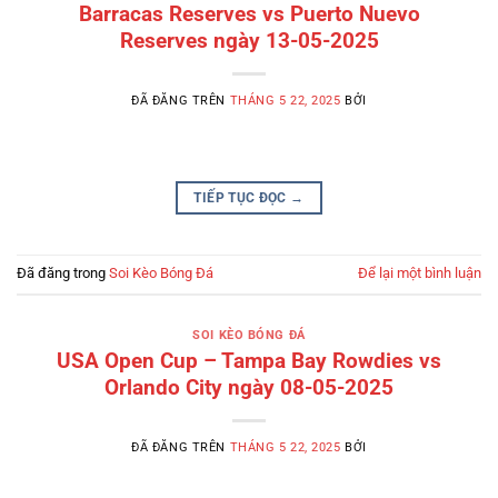
Barracas Reserves vs Puerto Nuevo
Reserves ngày 13-05-2025
ĐÃ ĐĂNG TRÊN
THÁNG 5 22, 2025
BỞI
TIẾP TỤC ĐỌC
→
Đã đăng trong
Soi Kèo Bóng Đá
Để lại một bình luận
SOI KÈO BÓNG ĐÁ
USA Open Cup – Tampa Bay Rowdies vs
Orlando City ngày 08-05-2025
ĐÃ ĐĂNG TRÊN
THÁNG 5 22, 2025
BỞI