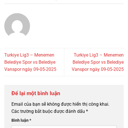
Turkiye Lig3 – Menemen
Turkiye Lig3 – Menemen
Belediye Spor vs Belediye
Belediye Spor vs Belediye
Vanspor ngày 09-05-2025
Vanspor ngày 09-05-2025
Để lại một bình luận
Email của bạn sẽ không được hiển thị công khai.
Các trường bắt buộc được đánh dấu
*
Bình luận
*