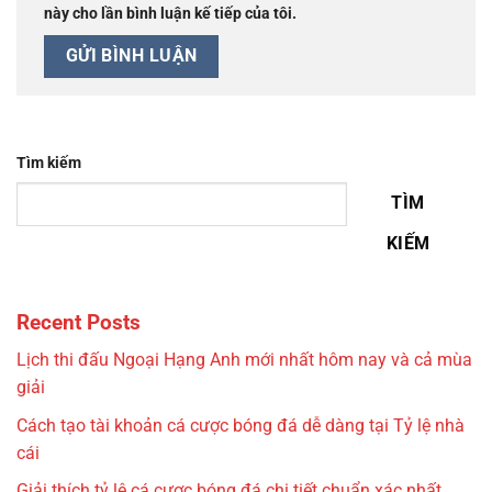
này cho lần bình luận kế tiếp của tôi.
Tìm kiếm
TÌM
KIẾM
Recent Posts
Lịch thi đấu Ngoại Hạng Anh mới nhất hôm nay và cả mùa
giải
Cách tạo tài khoản cá cược bóng đá dễ dàng tại Tỷ lệ nhà
cái
Giải thích tỷ lệ cá cược bóng đá chi tiết chuẩn xác nhất