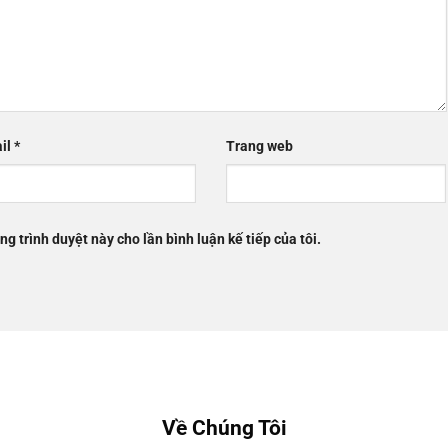
il
*
Trang web
ng trình duyệt này cho lần bình luận kế tiếp của tôi.
Về Chúng Tôi