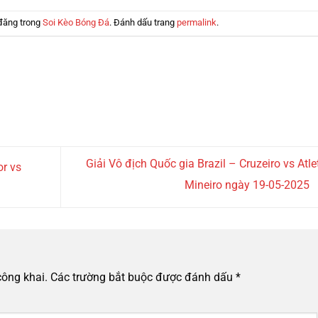
đăng trong
Soi Kèo Bóng Đá
. Đánh dấu trang
permalink
.
Giải Vô địch Quốc gia Brazil – Cruzeiro vs Atle
r vs
Mineiro ngày 19-05-2025
công khai.
Các trường bắt buộc được đánh dấu
*