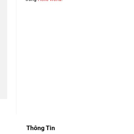
Thông Tin