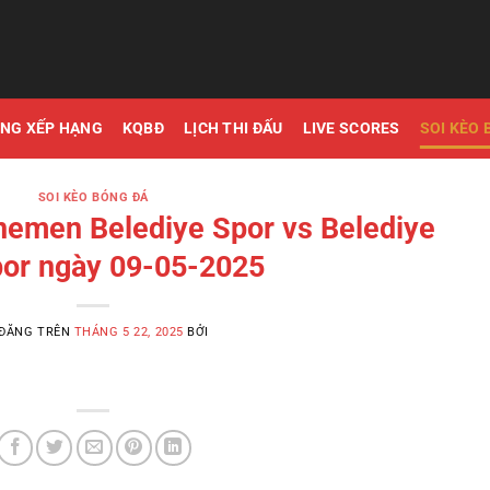
NG XẾP HẠNG
KQBĐ
LỊCH THI ĐẤU
LIVE SCORES
SOI KÈO 
SOI KÈO BÓNG ĐÁ
nemen Belediye Spor vs Belediye
or ngày 09-05-2025
 ĐĂNG TRÊN
THÁNG 5 22, 2025
BỞI