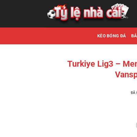
Chuyển
đến
nội
dung
KÈO BÓNG ĐÁ
BẢ
Turkiye Lig3 – Me
Vansp
ĐÃ