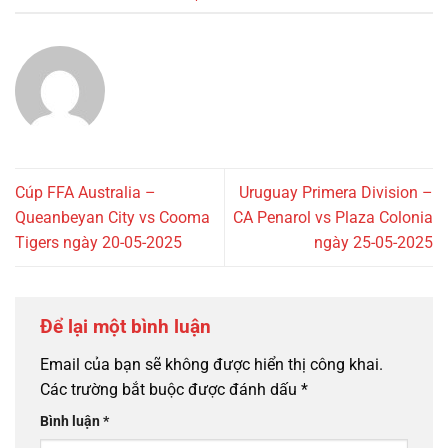
Cúp FFA Australia –
Uruguay Primera Division –
Queanbeyan City vs Cooma
CA Penarol vs Plaza Colonia
Tigers ngày 20-05-2025
ngày 25-05-2025
Để lại một bình luận
Email của bạn sẽ không được hiển thị công khai.
Các trường bắt buộc được đánh dấu
*
Bình luận
*