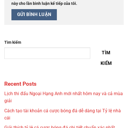
này cho lần bình luận kế tiếp của tôi.
Tìm kiếm
TÌM
KIẾM
Recent Posts
Lịch thi đấu Ngoại Hạng Anh mới nhất hôm nay và cả mùa
giải
Cách tạo tài khoản cá cược bóng đá dễ dàng tại Tỷ lệ nhà
cái
Giải thích tỷ lệ cá cược bóng đá chi tiết chuẩn xác nhất