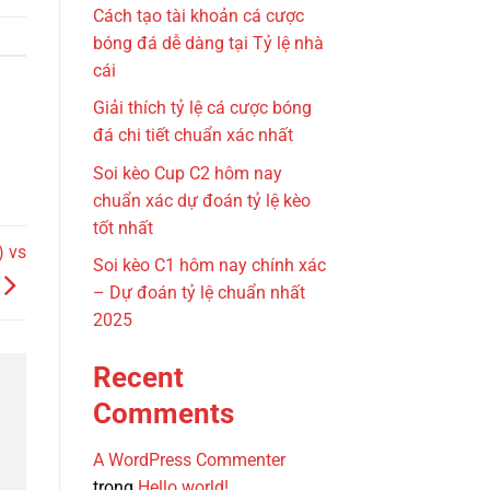
Cách tạo tài khoản cá cược
bóng đá dễ dàng tại Tỷ lệ nhà
cái
Giải thích tỷ lệ cá cược bóng
đá chi tiết chuẩn xác nhất
Soi kèo Cup C2 hôm nay
chuẩn xác dự đoán tỷ lệ kèo
tốt nhất
) vs
Soi kèo C1 hôm nay chính xác
– Dự đoán tỷ lệ chuẩn nhất
2025
Recent
Comments
A WordPress Commenter
trong
Hello world!