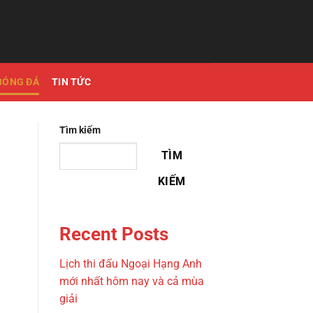
BÓNG ĐÁ
TIN TỨC
Tìm kiếm
TÌM
KIẾM
Recent Posts
Lịch thi đấu Ngoại Hạng Anh
mới nhất hôm nay và cả mùa
giải