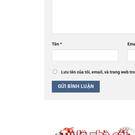
Tên
*
Ema
Lưu tên của tôi, email, và trang web tro