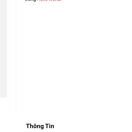
Thông Tin