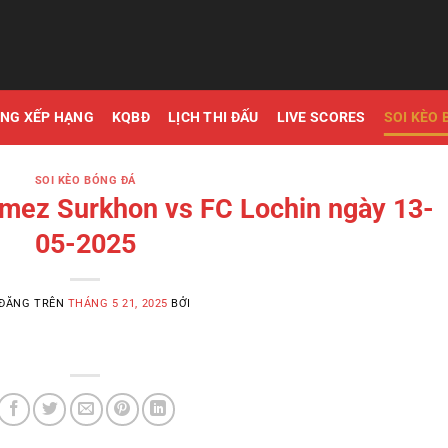
NG XẾP HẠNG
KQBĐ
LỊCH THI ĐẤU
LIVE SCORES
SOI KÈO 
SOI KÈO BÓNG ĐÁ
mez Surkhon vs FC Lochin ngày 13-
05-2025
 ĐĂNG TRÊN
THÁNG 5 21, 2025
BỞI